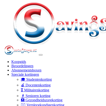
Koopgids
Beoordelingen
Abonnementsboxen
Speciale kortingen
🎓 Studentenkorting
🍎 Docentenkorting
🎖️ Militairenkorting
👴 Senioren korting
🏥 Gezondheidszorgkorting
👩‍⚕️ Verpleegkundigenkorting