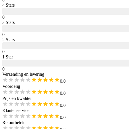
4
Star
s
0
3
Star
s
0
2
Star
s
0
1
Star
0
Verzending en levering
0.0
Voordelig
0.0
Prijs en kwaliteit
0.0
Klantenservice
0.0
Retourbeleid