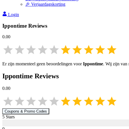
🎉 Verjaardagskorting
Login
Ippontime
Reviews
0.00
Er zijn momenteel geen beoordelingen voor
Ippontime
. Wij zijn va
Ippontime
Reviews
0.00
Coupons & Promo Codes
5
Star
s
0