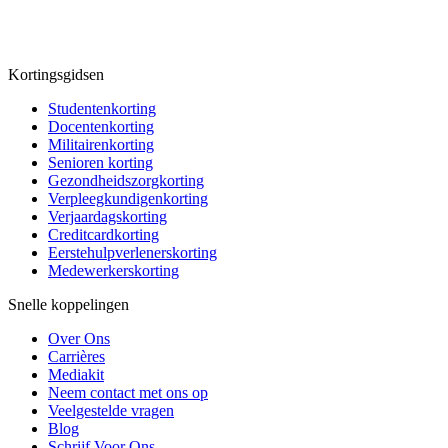
Kortingsgidsen
Studentenkorting
Docentenkorting
Militairenkorting
Senioren korting
Gezondheidszorgkorting
Verpleegkundigenkorting
Verjaardagskorting
Creditcardkorting
Eerstehulpverlenerskorting
Medewerkerskorting
Snelle koppelingen
Over Ons
Carrières
Mediakit
Neem contact met ons op
Veelgestelde vragen
Blog
Schrijf Voor Ons