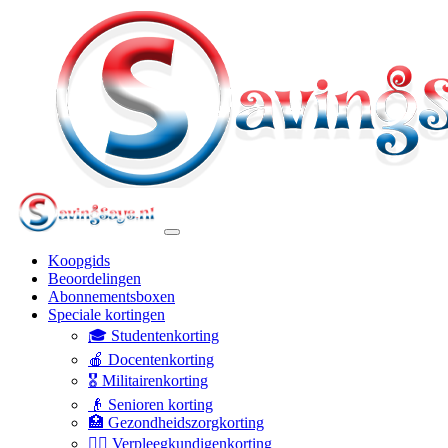
Koopgids
Beoordelingen
Abonnementsboxen
Speciale kortingen
🎓 Studentenkorting
🍎 Docentenkorting
🎖️ Militairenkorting
👴 Senioren korting
🏥 Gezondheidszorgkorting
👩‍⚕️ Verpleegkundigenkorting