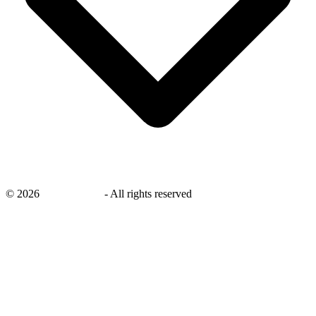
©
2026
savingsays.nl
-
All rights reserved