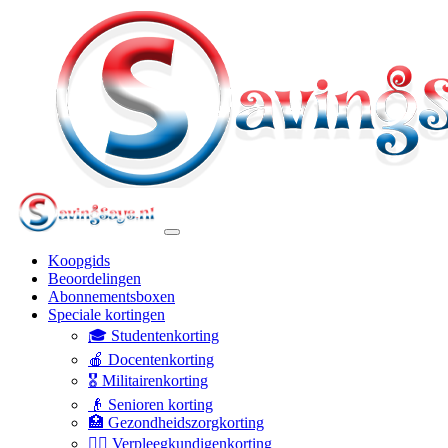
Koopgids
Beoordelingen
Abonnementsboxen
Speciale kortingen
🎓 Studentenkorting
🍎 Docentenkorting
🎖️ Militairenkorting
👴 Senioren korting
🏥 Gezondheidszorgkorting
👩‍⚕️ Verpleegkundigenkorting