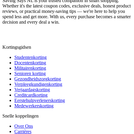
Saving Says NL
is your trusted companion in smart shopping.
Whether it's the latest coupon codes, exclusive deals, honest product
reviews, or practical money-saving tips — we're here to help you
spend less and get more. With us, every purchase becomes a smarter
decision and every deal a win.
Kortingsgidsen
Studentenkorting
Docentenkorting
Militairenkorting
Senioren korting
Gezondheidszorgkorting
Verpleegkundigenkorting
Verjaardagskorting
Creditcardkorting
Eerstehulpverlenerskorting
Medewerkerskorting
Snelle koppelingen
Over Ons
Carrières