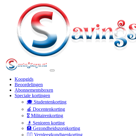
Koopgids
Beoordelingen
Abonnementsboxen
Speciale kortingen
🎓 Studentenkorting
🍎 Docentenkorting
🎖️ Militairenkorting
👴 Senioren korting
🏥 Gezondheidszorgkorting
👩‍⚕️ Verpleegkundigenkorting