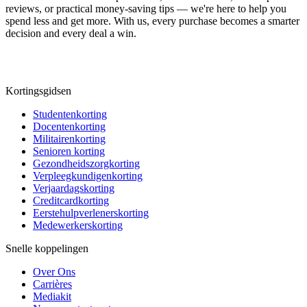
reviews, or practical money-saving tips — we're here to help you
spend less and get more. With us, every purchase becomes a smarter
decision and every deal a win.
Kortingsgidsen
Studentenkorting
Docentenkorting
Militairenkorting
Senioren korting
Gezondheidszorgkorting
Verpleegkundigenkorting
Verjaardagskorting
Creditcardkorting
Eerstehulpverlenerskorting
Medewerkerskorting
Snelle koppelingen
Over Ons
Carrières
Mediakit