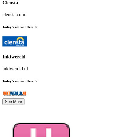
Clensta
clensta.com
Today’s active offers
:
6
Inktwereld
inktwereld.nl
Today’s active offers
:
5
See More