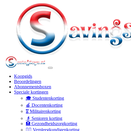
Koopgids
Beoordelingen
Abonnementsboxen
Speciale kortingen
🎓 Studentenkorting
🍎 Docentenkorting
🎖️ Militairenkorting
👴 Senioren korting
🏥 Gezondheidszorgkorting
👩‍⚕️ Verpleegkundigenkorting