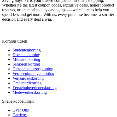
Saving Says NL
is your trusted companion in smart shopping.
Whether it's the latest coupon codes, exclusive deals, honest product
reviews, or practical money-saving tips — we're here to help you
spend less and get more. With us, every purchase becomes a smarter
decision and every deal a win.
Kortingsgidsen
Studentenkorting
Docentenkorting
Militairenkorting
Senioren korting
Gezondheidszorgkorting
Verpleegkundigenkorting
Verjaardagskorting
Creditcardkorting
Eerstehulpverlenerskorting
Medewerkerskorting
Snelle koppelingen
Over Ons
Carrières