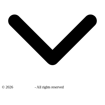
©
2026
savingsays.nl
-
All rights reserved