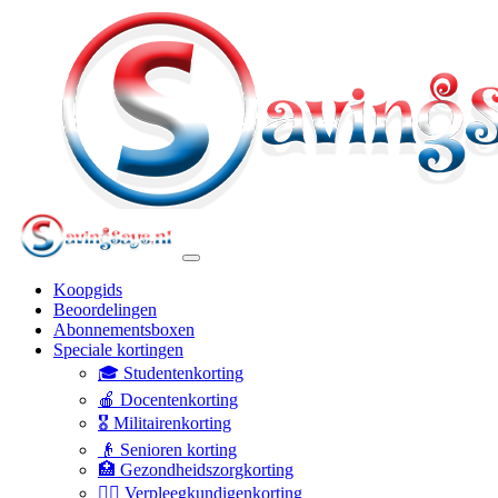
Koopgids
Beoordelingen
Abonnementsboxen
Speciale kortingen
🎓 Studentenkorting
🍎 Docentenkorting
🎖️ Militairenkorting
👴 Senioren korting
🏥 Gezondheidszorgkorting
👩‍⚕️ Verpleegkundigenkorting