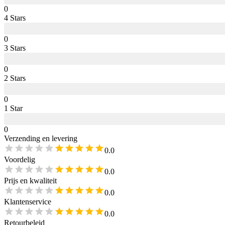
0
4
Star
s
0
3
Star
s
0
2
Star
s
0
1
Star
0
Verzending en levering
0.0
Voordelig
0.0
Prijs en kwaliteit
0.0
Klantenservice
0.0
Retourbeleid