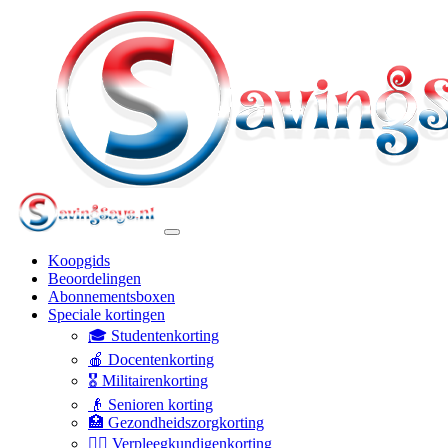
Koopgids
Beoordelingen
Abonnementsboxen
Speciale kortingen
🎓 Studentenkorting
🍎 Docentenkorting
🎖️ Militairenkorting
👴 Senioren korting
🏥 Gezondheidszorgkorting
👩‍⚕️ Verpleegkundigenkorting