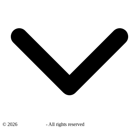
©
2026
savingsays.nl
-
All rights reserved