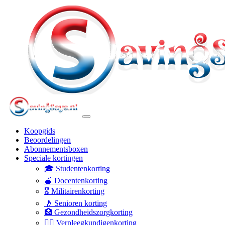
Koopgids
Beoordelingen
Abonnementsboxen
Speciale kortingen
🎓 Studentenkorting
🍎 Docentenkorting
🎖️ Militairenkorting
👴 Senioren korting
🏥 Gezondheidszorgkorting
👩‍⚕️ Verpleegkundigenkorting