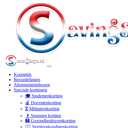
Koopgids
Beoordelingen
Abonnementsboxen
Speciale kortingen
🎓 Studentenkorting
🍎 Docentenkorting
🎖️ Militairenkorting
👴 Senioren korting
🏥 Gezondheidszorgkorting
👩‍⚕️ Verpleegkundigenkorting