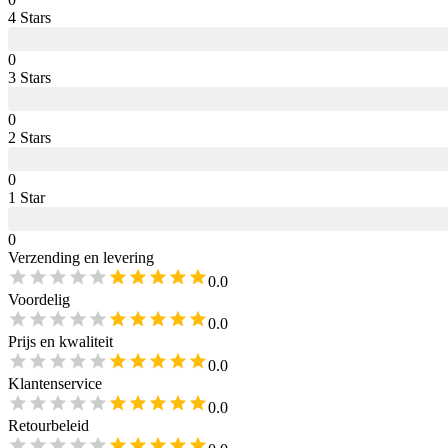
4
Star
s
0
3
Star
s
0
2
Star
s
0
1
Star
0
Verzending en levering
0.0
Voordelig
0.0
Prijs en kwaliteit
0.0
Klantenservice
0.0
Retourbeleid