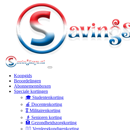
Koopgids
Beoordelingen
Abonnementsboxen
Speciale kortingen
🎓 Studentenkorting
🍎 Docentenkorting
🎖️ Militairenkorting
👴 Senioren korting
🏥 Gezondheidszorgkorting
👩‍⚕️ Verpleegkundigenkorting