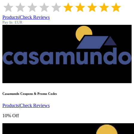
Products
|
Check Reviews
Pay In:
EUR
Casamundo
Coupons & Promo Codes
Products
|
Check Reviews
10% Off