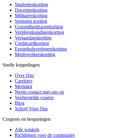
Studentenkorting
Docentenkorting
Militairenkorting
Senioren korting
Gezondheidszorgkorting
Verpleegkundigenkorting
Verjaardagskorting
Creditcardkorting
Eerstehulpverlenerskorting
Medewerkerskorting
Snelle koppelingen
Over Ons
Carrières
Mediakit
Neem contact met ons op
Veelgestelde vragen
Blog
Schrijf Voor Ons
Coupons en besparingen
Alle winkels
Richtlijnen voor de community