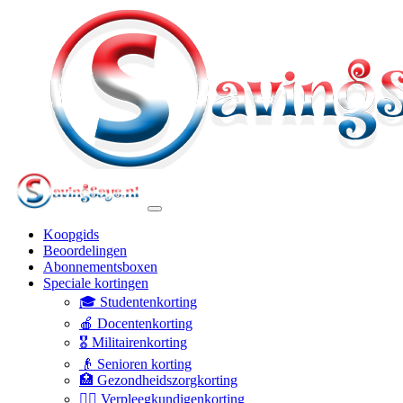
Koopgids
Beoordelingen
Abonnementsboxen
Speciale kortingen
🎓 Studentenkorting
🍎 Docentenkorting
🎖️ Militairenkorting
👴 Senioren korting
🏥 Gezondheidszorgkorting
👩‍⚕️ Verpleegkundigenkorting