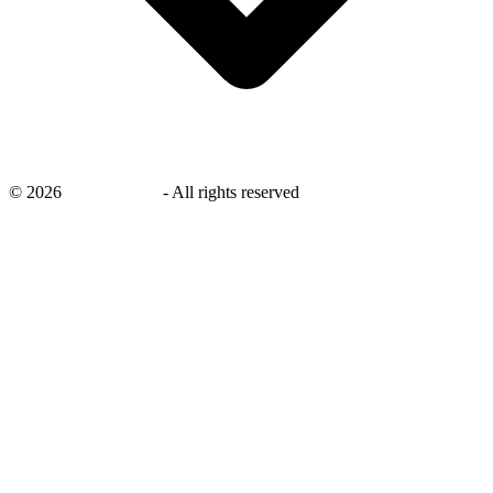
©
2026
savingsays.nl
-
All rights reserved