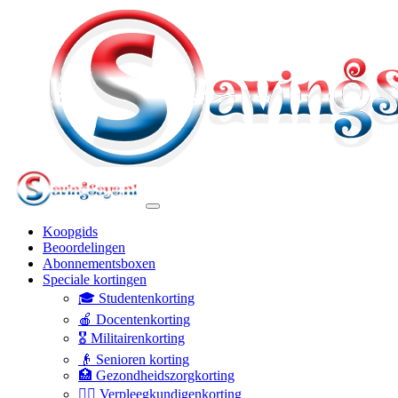
Koopgids
Beoordelingen
Abonnementsboxen
Speciale kortingen
🎓 Studentenkorting
🍎 Docentenkorting
🎖️ Militairenkorting
👴 Senioren korting
🏥 Gezondheidszorgkorting
👩‍⚕️ Verpleegkundigenkorting