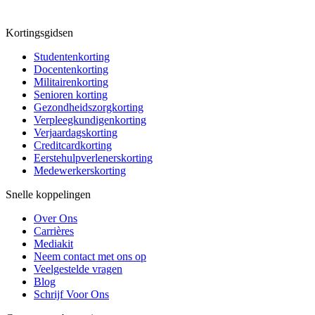
Kortingsgidsen
Studentenkorting
Docentenkorting
Militairenkorting
Senioren korting
Gezondheidszorgkorting
Verpleegkundigenkorting
Verjaardagskorting
Creditcardkorting
Eerstehulpverlenerskorting
Medewerkerskorting
Snelle koppelingen
Over Ons
Carrières
Mediakit
Neem contact met ons op
Veelgestelde vragen
Blog
Schrijf Voor Ons