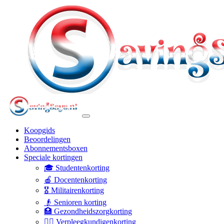
Koopgids
Beoordelingen
Abonnementsboxen
Speciale kortingen
🎓 Studentenkorting
🍎 Docentenkorting
🎖️ Militairenkorting
👴 Senioren korting
🏥 Gezondheidszorgkorting
👩‍⚕️ Verpleegkundigenkorting