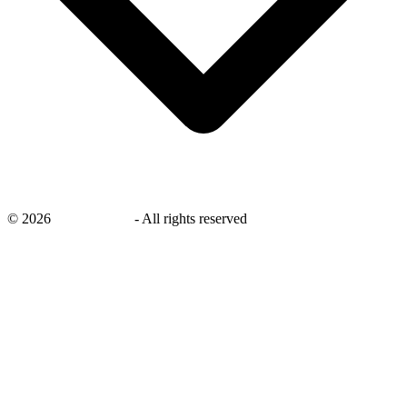
©
2026
savingsays.nl
-
All rights reserved