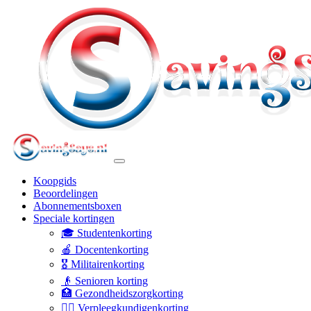
Koopgids
Beoordelingen
Abonnementsboxen
Speciale kortingen
🎓 Studentenkorting
🍎 Docentenkorting
🎖️ Militairenkorting
👴 Senioren korting
🏥 Gezondheidszorgkorting
👩‍⚕️ Verpleegkundigenkorting