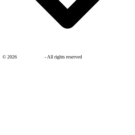
©
2026
savingsays.nl
-
All rights reserved