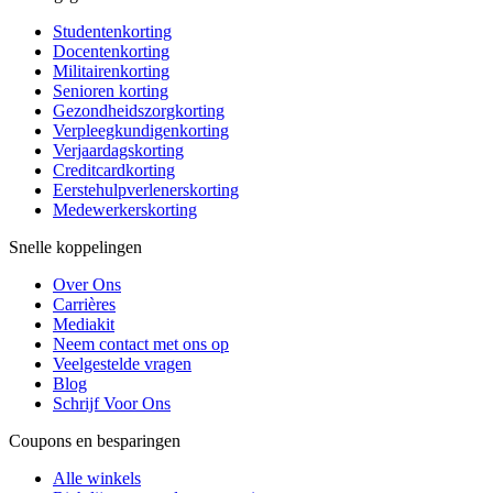
Studentenkorting
Docentenkorting
Militairenkorting
Senioren korting
Gezondheidszorgkorting
Verpleegkundigenkorting
Verjaardagskorting
Creditcardkorting
Eerstehulpverlenerskorting
Medewerkerskorting
Snelle koppelingen
Over Ons
Carrières
Mediakit
Neem contact met ons op
Veelgestelde vragen
Blog
Schrijf Voor Ons
Coupons en besparingen
Alle winkels