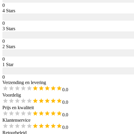
0
4
Star
s
0
3
Star
s
0
2
Star
s
0
1
Star
0
Verzending en levering
0.0
Voordelig
0.0
Prijs en kwaliteit
0.0
Klantenservice
0.0
Retourbeleid