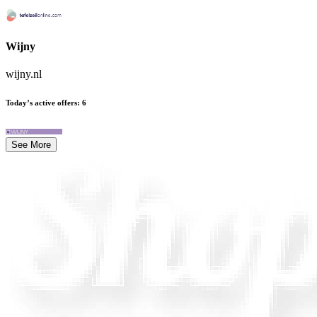
Wijny
wijny.nl
Today’s active offers
:
6
See More