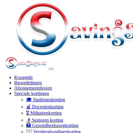
Koopgids
Beoordelingen
Abonnementsboxen
Speciale kortingen
🎓 Studentenkorting
🍎 Docentenkorting
🎖️ Militairenkorting
👴 Senioren korting
🏥 Gezondheidszorgkorting
👩‍⚕️ Verpleegkundigenkorting