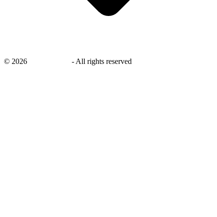
©
2026
savingsays.nl
-
All rights reserved