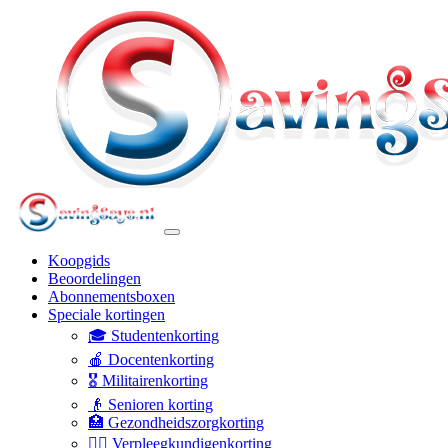
Koopgids
Beoordelingen
Abonnementsboxen
Speciale kortingen
🎓 Studentenkorting
🍎 Docentenkorting
🎖️ Militairenkorting
👴 Senioren korting
🏥 Gezondheidszorgkorting
👩‍⚕️ Verpleegkundigenkorting