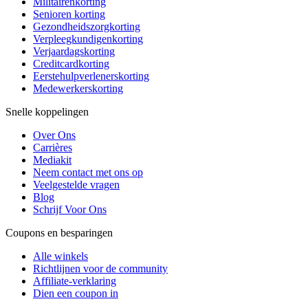
Militairenkorting
Senioren korting
Gezondheidszorgkorting
Verpleegkundigenkorting
Verjaardagskorting
Creditcardkorting
Eerstehulpverlenerskorting
Medewerkerskorting
Snelle koppelingen
Over Ons
Carrières
Mediakit
Neem contact met ons op
Veelgestelde vragen
Blog
Schrijf Voor Ons
Coupons en besparingen
Alle winkels
Richtlijnen voor de community
Affiliate-verklaring
Dien een coupon in