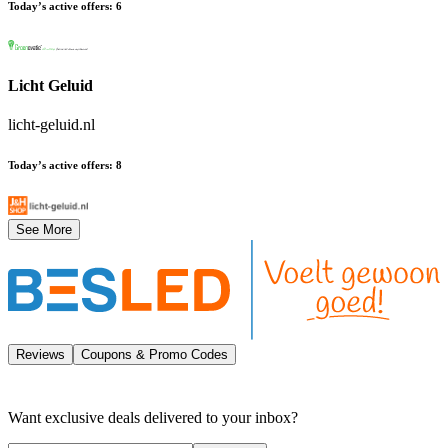
Today’s active offers
:
6
Licht Geluid
licht-geluid.nl
Today’s active offers
:
8
See More
Reviews
Coupons & Promo Codes
Want exclusive deals delivered to your inbox?