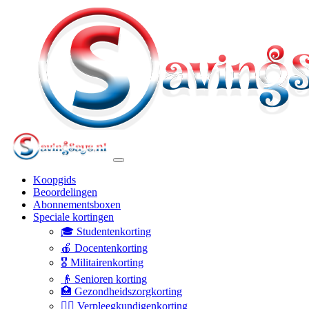
Koopgids
Beoordelingen
Abonnementsboxen
Speciale kortingen
🎓 Studentenkorting
🍎 Docentenkorting
🎖️ Militairenkorting
👴 Senioren korting
🏥 Gezondheidszorgkorting
👩‍⚕️ Verpleegkundigenkorting