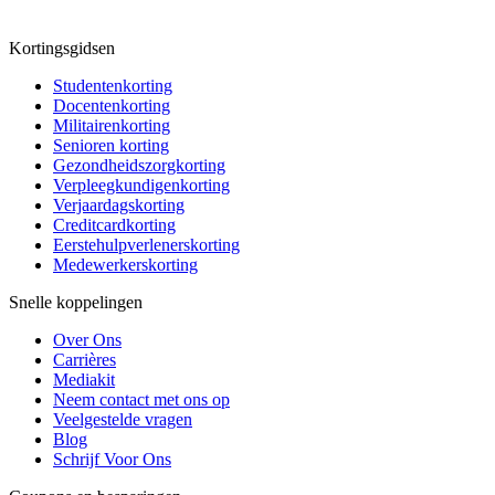
Kortingsgidsen
Studentenkorting
Docentenkorting
Militairenkorting
Senioren korting
Gezondheidszorgkorting
Verpleegkundigenkorting
Verjaardagskorting
Creditcardkorting
Eerstehulpverlenerskorting
Medewerkerskorting
Snelle koppelingen
Over Ons
Carrières
Mediakit
Neem contact met ons op
Veelgestelde vragen
Blog
Schrijf Voor Ons