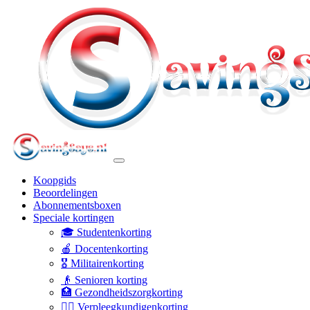
Koopgids
Beoordelingen
Abonnementsboxen
Speciale kortingen
🎓 Studentenkorting
🍎 Docentenkorting
🎖️ Militairenkorting
👴 Senioren korting
🏥 Gezondheidszorgkorting
👩‍⚕️ Verpleegkundigenkorting