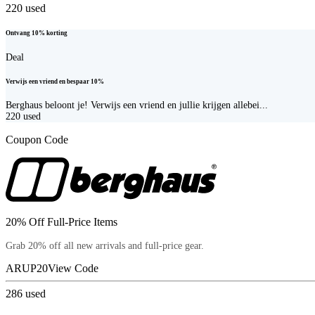
220
used
Ontvang 10% korting
Deal
Verwijs een vriend en bespaar 10%
Berghaus beloont je! Verwijs een vriend en jullie krijgen allebei...
220
used
Coupon Code
20% Off Full-Price Items
Grab 20% off all new arrivals and full-price gear.
ARUP20
View Code
286
used