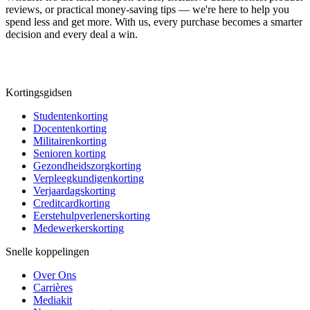
reviews, or practical money-saving tips — we're here to help you
spend less and get more. With us, every purchase becomes a smarter
decision and every deal a win.
Kortingsgidsen
Studentenkorting
Docentenkorting
Militairenkorting
Senioren korting
Gezondheidszorgkorting
Verpleegkundigenkorting
Verjaardagskorting
Creditcardkorting
Eerstehulpverlenerskorting
Medewerkerskorting
Snelle koppelingen
Over Ons
Carrières
Mediakit