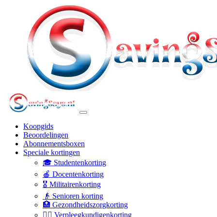
Koopgids
Beoordelingen
Abonnementsboxen
Speciale kortingen
🎓 Studentenkorting
🍎 Docentenkorting
🎖️ Militairenkorting
👴 Senioren korting
🏥 Gezondheidszorgkorting
👩‍⚕️ Verpleegkundigenkorting