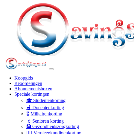
Koopgids
Beoordelingen
Abonnementsboxen
Speciale kortingen
🎓 Studentenkorting
🍎 Docentenkorting
🎖️ Militairenkorting
👴 Senioren korting
🏥 Gezondheidszorgkorting
👩‍⚕️ Verpleegkundigenkorting