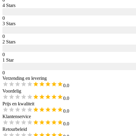
4
Star
s
0
3
Star
s
0
2
Star
s
0
1
Star
0
Verzending en levering
0.0
Voordelig
0.0
Prijs en kwaliteit
0.0
Klantenservice
0.0
Retourbeleid