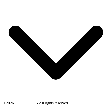
©
2026
savingsays.nl
-
All rights reserved