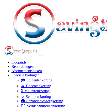
Koopgids
Beoordelingen
Abonnementsboxen
Speciale kortingen
🎓 Studentenkorting
🍎 Docentenkorting
🎖️ Militairenkorting
👴 Senioren korting
🏥 Gezondheidszorgkorting
👩‍⚕️ Verpleegkundigenkorting