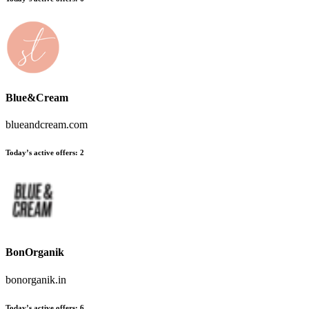
Blue&Cream
blueandcream.com
Today’s active offers
:
2
BonOrganik
bonorganik.in
Today’s active offers
:
6