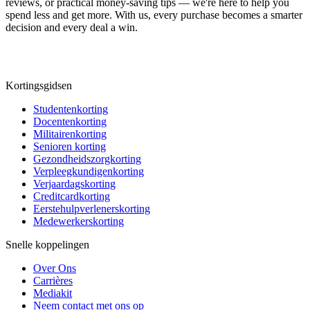
reviews, or practical money-saving tips — we're here to help you
spend less and get more. With us, every purchase becomes a smarter
decision and every deal a win.
Kortingsgidsen
Studentenkorting
Docentenkorting
Militairenkorting
Senioren korting
Gezondheidszorgkorting
Verpleegkundigenkorting
Verjaardagskorting
Creditcardkorting
Eerstehulpverlenerskorting
Medewerkerskorting
Snelle koppelingen
Over Ons
Carrières
Mediakit
Neem contact met ons op