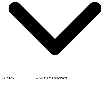
©
2026
savingsays.nl
-
All rights reserved