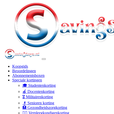
Koopgids
Beoordelingen
Abonnementsboxen
Speciale kortingen
🎓 Studentenkorting
🍎 Docentenkorting
🎖️ Militairenkorting
👴 Senioren korting
🏥 Gezondheidszorgkorting
👩‍⚕️ Verpleegkundigenkorting