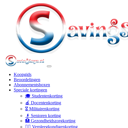
Koopgids
Beoordelingen
Abonnementsboxen
Speciale kortingen
🎓 Studentenkorting
🍎 Docentenkorting
🎖️ Militairenkorting
👴 Senioren korting
🏥 Gezondheidszorgkorting
👩‍⚕️ Verpleegkundigenkorting