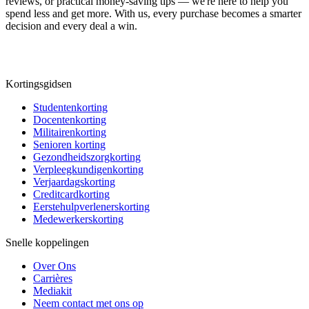
reviews, or practical money-saving tips — we're here to help you
spend less and get more. With us, every purchase becomes a smarter
decision and every deal a win.
Kortingsgidsen
Studentenkorting
Docentenkorting
Militairenkorting
Senioren korting
Gezondheidszorgkorting
Verpleegkundigenkorting
Verjaardagskorting
Creditcardkorting
Eerstehulpverlenerskorting
Medewerkerskorting
Snelle koppelingen
Over Ons
Carrières
Mediakit
Neem contact met ons op