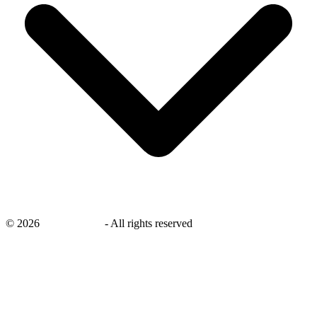
©
2026
savingsays.nl
-
All rights reserved