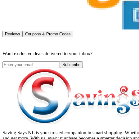
Reviews
Coupons & Promo Codes
Want exclusive deals delivered to your inbox?
Subscribe
Saving Says NL
is your trusted companion in smart shopping. Whether
and get more. With us, every purchase becomes a smarter decision and