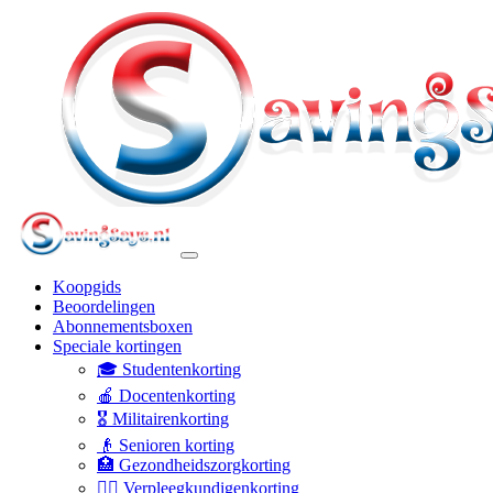
Koopgids
Beoordelingen
Abonnementsboxen
Speciale kortingen
🎓 Studentenkorting
🍎 Docentenkorting
🎖️ Militairenkorting
👴 Senioren korting
🏥 Gezondheidszorgkorting
👩‍⚕️ Verpleegkundigenkorting