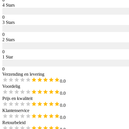
4
Star
s
0
3
Star
s
0
2
Star
s
0
1
Star
0
Verzending en levering
0.0
Voordelig
0.0
Prijs en kwaliteit
0.0
Klantenservice
0.0
Retourbeleid