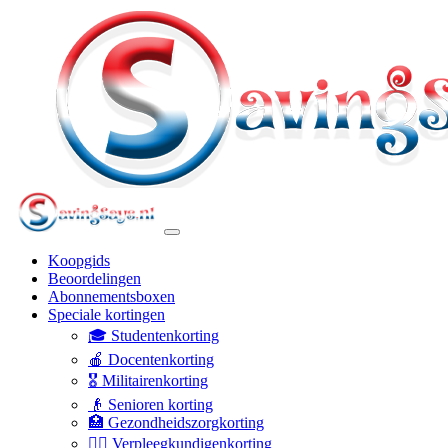
Koopgids
Beoordelingen
Abonnementsboxen
Speciale kortingen
🎓 Studentenkorting
🍎 Docentenkorting
🎖️ Militairenkorting
👴 Senioren korting
🏥 Gezondheidszorgkorting
👩‍⚕️ Verpleegkundigenkorting