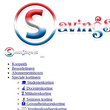
Koopgids
Beoordelingen
Abonnementsboxen
Speciale kortingen
🎓 Studentenkorting
🍎 Docentenkorting
🎖️ Militairenkorting
👴 Senioren korting
🏥 Gezondheidszorgkorting
👩‍⚕️ Verpleegkundigenkorting