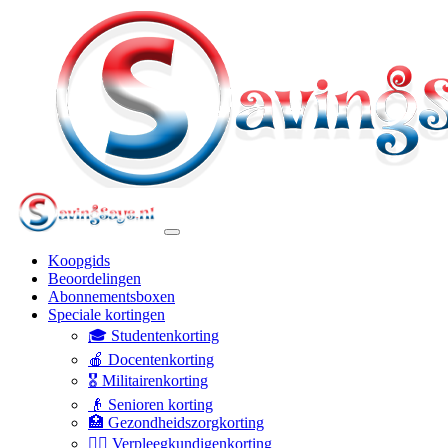
Koopgids
Beoordelingen
Abonnementsboxen
Speciale kortingen
🎓 Studentenkorting
🍎 Docentenkorting
🎖️ Militairenkorting
👴 Senioren korting
🏥 Gezondheidszorgkorting
👩‍⚕️ Verpleegkundigenkorting