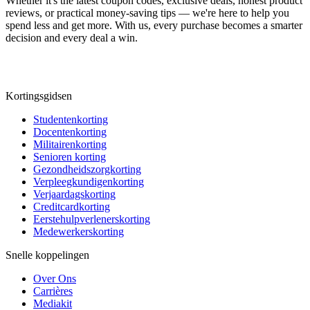
Whether it's the latest coupon codes, exclusive deals, honest product
reviews, or practical money-saving tips — we're here to help you
spend less and get more. With us, every purchase becomes a smarter
decision and every deal a win.
Kortingsgidsen
Studentenkorting
Docentenkorting
Militairenkorting
Senioren korting
Gezondheidszorgkorting
Verpleegkundigenkorting
Verjaardagskorting
Creditcardkorting
Eerstehulpverlenerskorting
Medewerkerskorting
Snelle koppelingen
Over Ons
Carrières
Mediakit