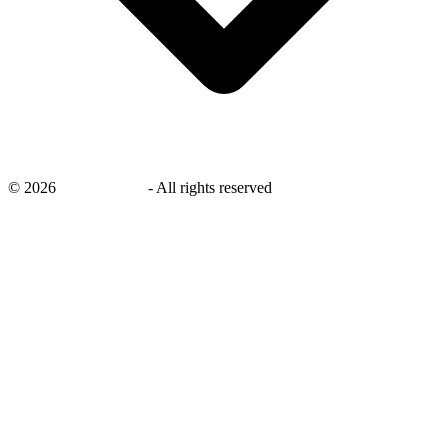
©
2026
savingsays.nl
-
All rights reserved