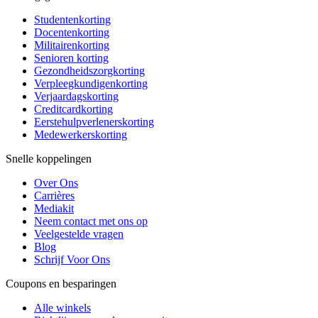
Studentenkorting
Docentenkorting
Militairenkorting
Senioren korting
Gezondheidszorgkorting
Verpleegkundigenkorting
Verjaardagskorting
Creditcardkorting
Eerstehulpverlenerskorting
Medewerkerskorting
Snelle koppelingen
Over Ons
Carrières
Mediakit
Neem contact met ons op
Veelgestelde vragen
Blog
Schrijf Voor Ons
Coupons en besparingen
Alle winkels