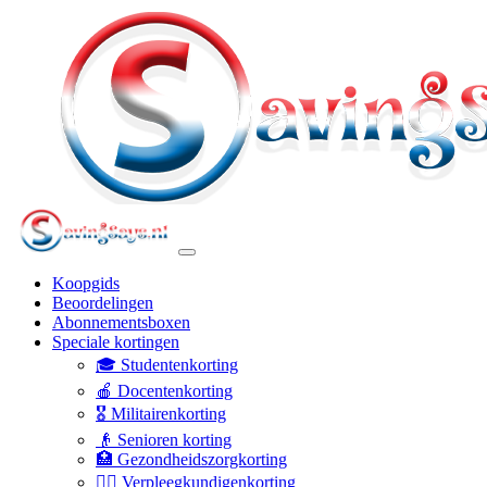
Koopgids
Beoordelingen
Abonnementsboxen
Speciale kortingen
🎓 Studentenkorting
🍎 Docentenkorting
🎖️ Militairenkorting
👴 Senioren korting
🏥 Gezondheidszorgkorting
👩‍⚕️ Verpleegkundigenkorting