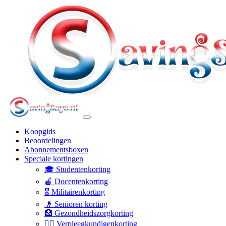
Koopgids
Beoordelingen
Abonnementsboxen
Speciale kortingen
🎓 Studentenkorting
🍎 Docentenkorting
🎖️ Militairenkorting
👴 Senioren korting
🏥 Gezondheidszorgkorting
👩‍⚕️ Verpleegkundigenkorting