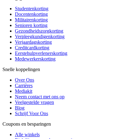
Studentenkorting
Docentenkorting
Militairenkorting
Senioren korting
Gezondheidszorgkorting
Verpleegkundigenkorting
Verjaardagskorting
Creditcardkorting
Eerstehulpverlenerskorting
Medewerkerskorting
Snelle koppelingen
Over Ons
Carrières
Mediakit
Neem contact met ons op
Veelgestelde vragen
Blog
Schrijf Voor Ons
Coupons en besparingen
Alle winkels