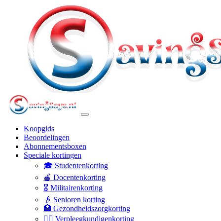
Koopgids
Beoordelingen
Abonnementsboxen
Speciale kortingen
🎓 Studentenkorting
🍎 Docentenkorting
🎖️ Militairenkorting
👴 Senioren korting
🏥 Gezondheidszorgkorting
👩‍⚕️ Verpleegkundigenkorting