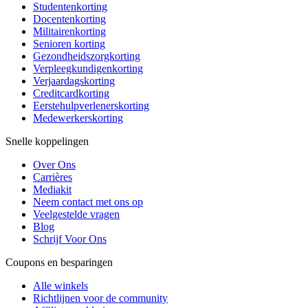
Studentenkorting
Docentenkorting
Militairenkorting
Senioren korting
Gezondheidszorgkorting
Verpleegkundigenkorting
Verjaardagskorting
Creditcardkorting
Eerstehulpverlenerskorting
Medewerkerskorting
Snelle koppelingen
Over Ons
Carrières
Mediakit
Neem contact met ons op
Veelgestelde vragen
Blog
Schrijf Voor Ons
Coupons en besparingen
Alle winkels
Richtlijnen voor de community