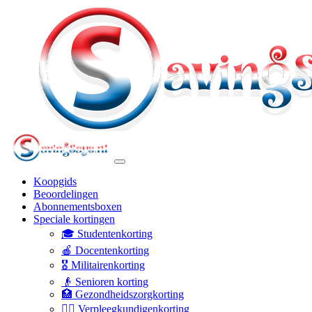
Koopgids
Beoordelingen
Abonnementsboxen
Speciale kortingen
🎓 Studentenkorting
🍎 Docentenkorting
🎖️ Militairenkorting
👴 Senioren korting
🏥 Gezondheidszorgkorting
👩‍⚕️ Verpleegkundigenkorting