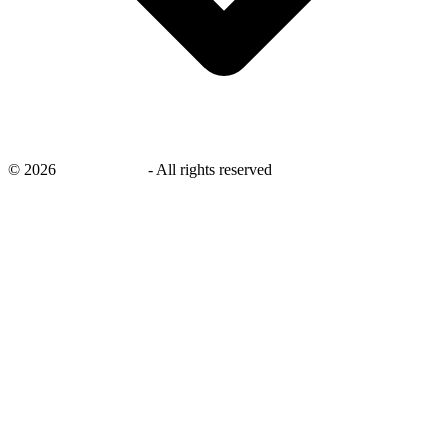
©
2026
savingsays.nl
-
All rights reserved