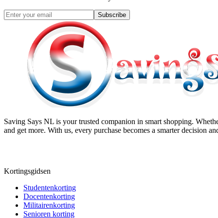
Subscribe
Saving Says NL
is your trusted companion in smart shopping. Whether
and get more. With us, every purchase becomes a smarter decision and
Kortingsgidsen
Studentenkorting
Docentenkorting
Militairenkorting
Senioren korting