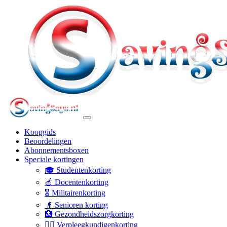
Koopgids
Beoordelingen
Abonnementsboxen
Speciale kortingen
🎓 Studentenkorting
🍎 Docentenkorting
🎖️ Militairenkorting
👴 Senioren korting
🏥 Gezondheidszorgkorting
👩‍⚕️ Verpleegkundigenkorting