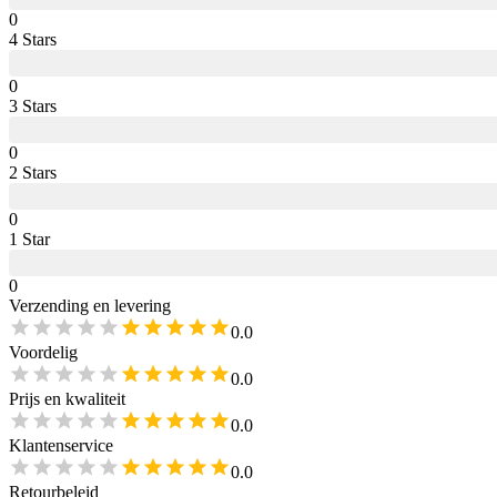
0
4
Star
s
0
3
Star
s
0
2
Star
s
0
1
Star
0
Verzending en levering
0.0
Voordelig
0.0
Prijs en kwaliteit
0.0
Klantenservice
0.0
Retourbeleid