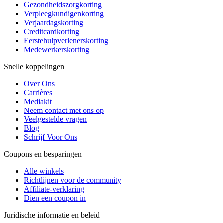
Gezondheidszorgkorting
Verpleegkundigenkorting
Verjaardagskorting
Creditcardkorting
Eerstehulpverlenerskorting
Medewerkerskorting
Snelle koppelingen
Over Ons
Carrières
Mediakit
Neem contact met ons op
Veelgestelde vragen
Blog
Schrijf Voor Ons
Coupons en besparingen
Alle winkels
Richtlijnen voor de community
Affiliate-verklaring
Dien een coupon in
Juridische informatie en beleid