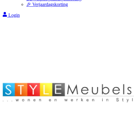
🎉 Verjaardagskorting
Login