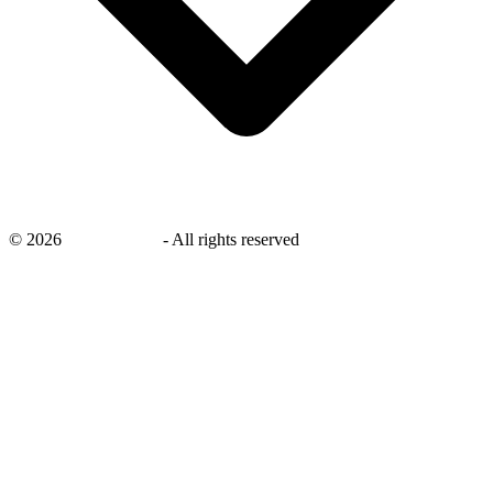
©
2026
savingsays.nl
-
All rights reserved