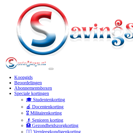
Koopgids
Beoordelingen
Abonnementsboxen
Speciale kortingen
🎓 Studentenkorting
🍎 Docentenkorting
🎖️ Militairenkorting
👴 Senioren korting
🏥 Gezondheidszorgkorting
👩‍⚕️ Verpleegkundigenkorting