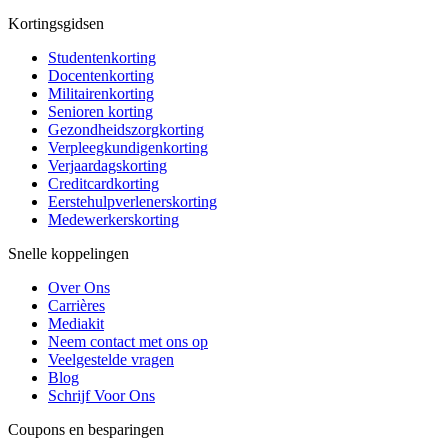
Kortingsgidsen
Studentenkorting
Docentenkorting
Militairenkorting
Senioren korting
Gezondheidszorgkorting
Verpleegkundigenkorting
Verjaardagskorting
Creditcardkorting
Eerstehulpverlenerskorting
Medewerkerskorting
Snelle koppelingen
Over Ons
Carrières
Mediakit
Neem contact met ons op
Veelgestelde vragen
Blog
Schrijf Voor Ons
Coupons en besparingen