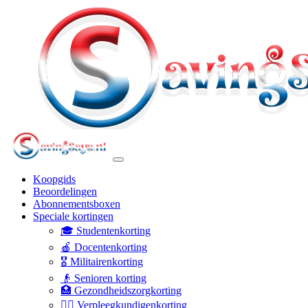
Koopgids
Beoordelingen
Abonnementsboxen
Speciale kortingen
🎓 Studentenkorting
🍎 Docentenkorting
🎖️ Militairenkorting
👴 Senioren korting
🏥 Gezondheidszorgkorting
👩‍⚕️ Verpleegkundigenkorting