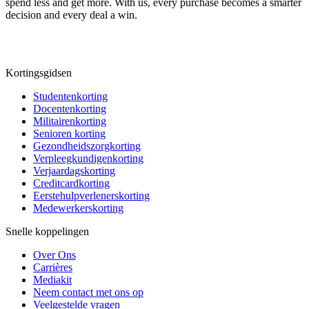
spend less and get more. With us, every purchase becomes a smarter
decision and every deal a win.
Kortingsgidsen
Studentenkorting
Docentenkorting
Militairenkorting
Senioren korting
Gezondheidszorgkorting
Verpleegkundigenkorting
Verjaardagskorting
Creditcardkorting
Eerstehulpverlenerskorting
Medewerkerskorting
Snelle koppelingen
Over Ons
Carrières
Mediakit
Neem contact met ons op
Veelgestelde vragen