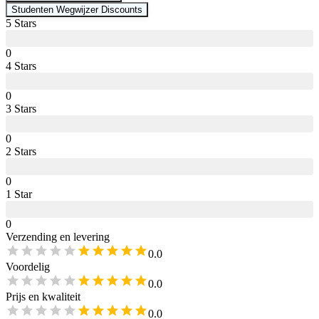
Studenten Wegwijzer
Discounts
5
Star
s
0
4
Star
s
0
3
Star
s
0
2
Star
s
0
1
Star
0
Verzending en levering
0.0
Voordelig
0.0
Prijs en kwaliteit
0.0