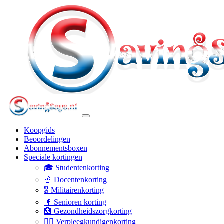
Koopgids
Beoordelingen
Abonnementsboxen
Speciale kortingen
🎓 Studentenkorting
🍎 Docentenkorting
🎖️ Militairenkorting
👴 Senioren korting
🏥 Gezondheidszorgkorting
👩‍⚕️ Verpleegkundigenkorting