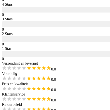
4
Star
s
0
3
Star
s
0
2
Star
s
0
1
Star
0
Verzending en levering
0.0
Voordelig
0.0
Prijs en kwaliteit
0.0
Klantenservice
0.0
Retourbeleid