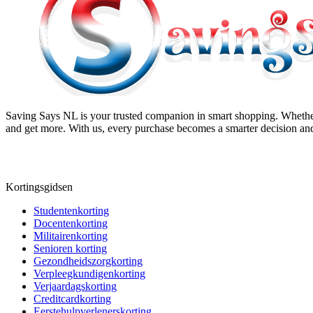
Saving Says NL
is your trusted companion in smart shopping. Whether
and get more. With us, every purchase becomes a smarter decision and
Kortingsgidsen
Studentenkorting
Docentenkorting
Militairenkorting
Senioren korting
Gezondheidszorgkorting
Verpleegkundigenkorting
Verjaardagskorting
Creditcardkorting
Eerstehulpverlenerskorting