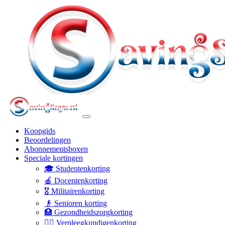
Koopgids
Beoordelingen
Abonnementsboxen
Speciale kortingen
🎓 Studentenkorting
🍎 Docentenkorting
🎖️ Militairenkorting
👴 Senioren korting
🏥 Gezondheidszorgkorting
👩‍⚕️ Verpleegkundigenkorting