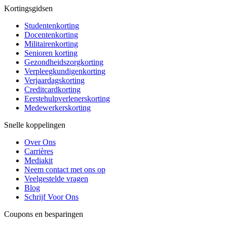
Kortingsgidsen
Studentenkorting
Docentenkorting
Militairenkorting
Senioren korting
Gezondheidszorgkorting
Verpleegkundigenkorting
Verjaardagskorting
Creditcardkorting
Eerstehulpverlenerskorting
Medewerkerskorting
Snelle koppelingen
Over Ons
Carrières
Mediakit
Neem contact met ons op
Veelgestelde vragen
Blog
Schrijf Voor Ons
Coupons en besparingen