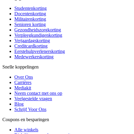
Studentenkorting
Docentenkorting
Militairenkorting
Senioren korting
Gezondheidszorgkorting
Verpleegkundigenkorting
Verjaardagskorting
Creditcardkorting
Eerstehulpverlenerskorting
Medewerkerskorting
Snelle koppelingen
Over Ons
Carrières
Mediakit
Neem contact met ons op
Veelgestelde vragen
Blog
Schrijf Voor Ons
Coupons en besparingen
Alle winkels