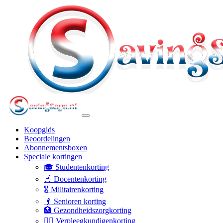
Koopgids
Beoordelingen
Abonnementsboxen
Speciale kortingen
🎓 Studentenkorting
🍎 Docentenkorting
🎖️ Militairenkorting
👴 Senioren korting
🏥 Gezondheidszorgkorting
👩‍⚕️ Verpleegkundigenkorting