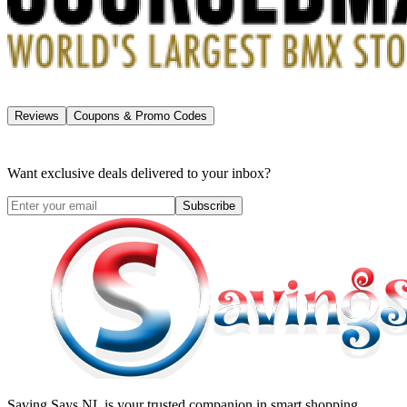
Reviews
Coupons & Promo Codes
Want exclusive deals delivered to your inbox?
Subscribe
Saving Says NL
is your trusted companion in smart shopping.