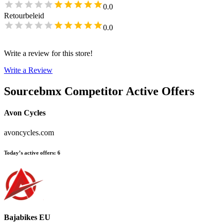
0.0
Retourbeleid
0.0
Write a review for this store!
Write a Review
Sourcebmx
Competitor Active Offers
Avon Cycles
avoncycles.com
Today’s active offers
:
6
Bajabikes EU