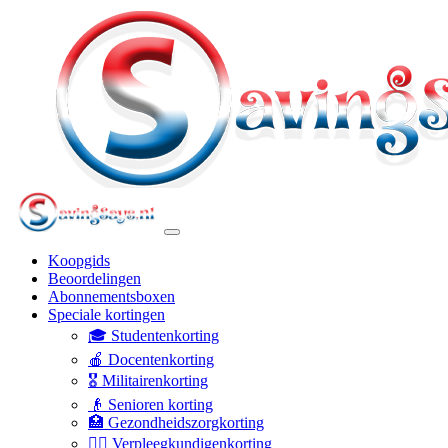
Koopgids
Beoordelingen
Abonnementsboxen
Speciale kortingen
🎓 Studentenkorting
🍎 Docentenkorting
🎖️ Militairenkorting
👴 Senioren korting
🏥 Gezondheidszorgkorting
👩‍⚕️ Verpleegkundigenkorting