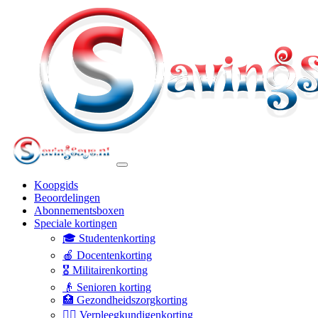
Koopgids
Beoordelingen
Abonnementsboxen
Speciale kortingen
🎓 Studentenkorting
🍎 Docentenkorting
🎖️ Militairenkorting
👴 Senioren korting
🏥 Gezondheidszorgkorting
👩‍⚕️ Verpleegkundigenkorting