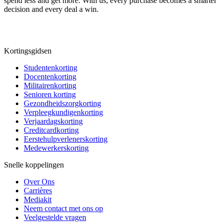
spend less and get more. With us, every purchase becomes a smarter
decision and every deal a win.
Kortingsgidsen
Studentenkorting
Docentenkorting
Militairenkorting
Senioren korting
Gezondheidszorgkorting
Verpleegkundigenkorting
Verjaardagskorting
Creditcardkorting
Eerstehulpverlenerskorting
Medewerkerskorting
Snelle koppelingen
Over Ons
Carrières
Mediakit
Neem contact met ons op
Veelgestelde vragen