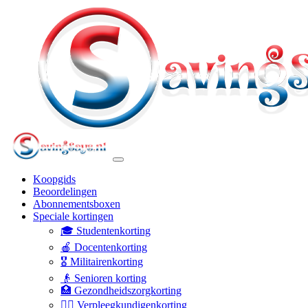
Koopgids
Beoordelingen
Abonnementsboxen
Speciale kortingen
🎓 Studentenkorting
🍎 Docentenkorting
🎖️ Militairenkorting
👴 Senioren korting
🏥 Gezondheidszorgkorting
👩‍⚕️ Verpleegkundigenkorting