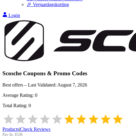
🎉 Verjaardagskorting
Login
Scosche
Coupons & Promo Codes
Best offers – Last Validated:
August 7, 2026
Average Rating:
0
Total Rating:
0
Products
|
Check Reviews
Pay In:
EUR