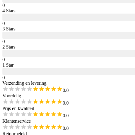
0
4
Star
s
0
3
Star
s
0
2
Star
s
0
1
Star
0
Verzending en levering
0.0
Voordelig
0.0
Prijs en kwaliteit
0.0
Klantenservice
0.0
Retourbeleid