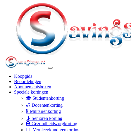
Koopgids
Beoordelingen
Abonnementsboxen
Speciale kortingen
🎓 Studentenkorting
🍎 Docentenkorting
🎖️ Militairenkorting
👴 Senioren korting
🏥 Gezondheidszorgkorting
👩‍⚕️ Verpleegkundigenkorting