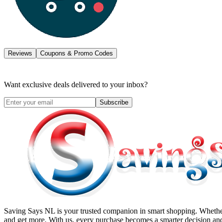
Reviews
Coupons & Promo Codes
Want exclusive deals delivered to your inbox?
Subscribe
Saving Says NL
is your trusted companion in smart shopping. Whether
and get more. With us, every purchase becomes a smarter decision and