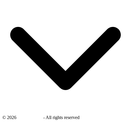
©
2026
savingsays.nl
-
All rights reserved