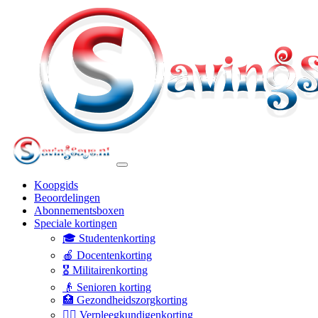
Koopgids
Beoordelingen
Abonnementsboxen
Speciale kortingen
🎓 Studentenkorting
🍎 Docentenkorting
🎖️ Militairenkorting
👴 Senioren korting
🏥 Gezondheidszorgkorting
👩‍⚕️ Verpleegkundigenkorting