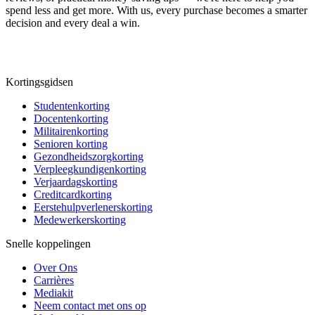
spend less and get more. With us, every purchase becomes a smarter
decision and every deal a win.
Kortingsgidsen
Studentenkorting
Docentenkorting
Militairenkorting
Senioren korting
Gezondheidszorgkorting
Verpleegkundigenkorting
Verjaardagskorting
Creditcardkorting
Eerstehulpverlenerskorting
Medewerkerskorting
Snelle koppelingen
Over Ons
Carrières
Mediakit
Neem contact met ons op