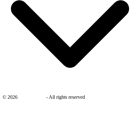
©
2026
savingsays.nl
-
All rights reserved