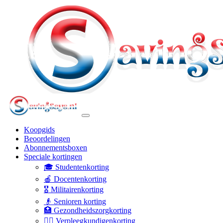
Koopgids
Beoordelingen
Abonnementsboxen
Speciale kortingen
🎓 Studentenkorting
🍎 Docentenkorting
🎖️ Militairenkorting
👴 Senioren korting
🏥 Gezondheidszorgkorting
👩‍⚕️ Verpleegkundigenkorting