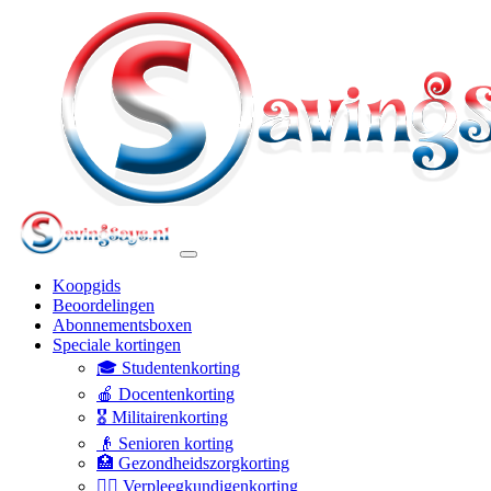
Koopgids
Beoordelingen
Abonnementsboxen
Speciale kortingen
🎓 Studentenkorting
🍎 Docentenkorting
🎖️ Militairenkorting
👴 Senioren korting
🏥 Gezondheidszorgkorting
👩‍⚕️ Verpleegkundigenkorting