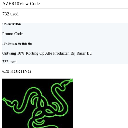
AZER10
View Code
732
used
10% KORTING
Promo Code
10% Korting Op Hele Site
Ontvang 10% Korting Op Alle Producten Bij Razer EU
732
used
€20 KORTING