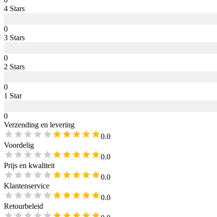
4
Star
s
0
3
Star
s
0
2
Star
s
0
1
Star
0
Verzending en levering
0.0
Voordelig
0.0
Prijs en kwaliteit
0.0
Klantenservice
0.0
Retourbeleid