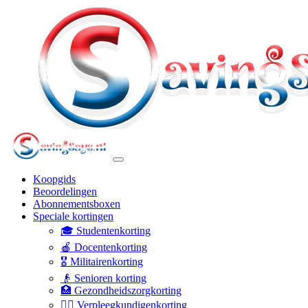
Koopgids
Beoordelingen
Abonnementsboxen
Speciale kortingen
🎓 Studentenkorting
🍎 Docentenkorting
🎖️ Militairenkorting
👴 Senioren korting
🏥 Gezondheidszorgkorting
👩‍⚕️ Verpleegkundigenkorting