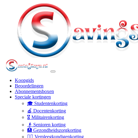
Koopgids
Beoordelingen
Abonnementsboxen
Speciale kortingen
🎓 Studentenkorting
🍎 Docentenkorting
🎖️ Militairenkorting
👴 Senioren korting
🏥 Gezondheidszorgkorting
👩‍⚕️ Verpleegkundigenkorting