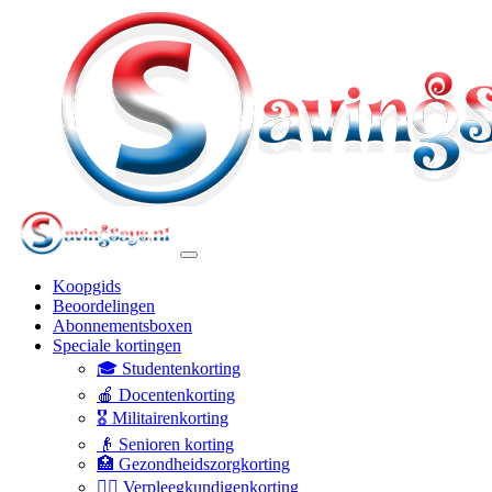
Koopgids
Beoordelingen
Abonnementsboxen
Speciale kortingen
🎓 Studentenkorting
🍎 Docentenkorting
🎖️ Militairenkorting
👴 Senioren korting
🏥 Gezondheidszorgkorting
👩‍⚕️ Verpleegkundigenkorting