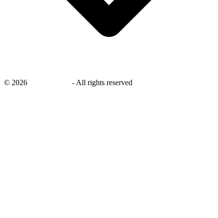
©
2026
savingsays.nl
-
All rights reserved