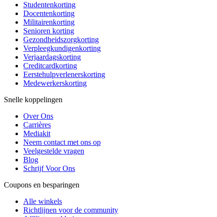
Studentenkorting
Docentenkorting
Militairenkorting
Senioren korting
Gezondheidszorgkorting
Verpleegkundigenkorting
Verjaardagskorting
Creditcardkorting
Eerstehulpverlenerskorting
Medewerkerskorting
Snelle koppelingen
Over Ons
Carrières
Mediakit
Neem contact met ons op
Veelgestelde vragen
Blog
Schrijf Voor Ons
Coupons en besparingen
Alle winkels
Richtlijnen voor de community