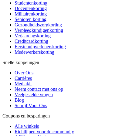
Studentenkorting
Docentenkorting
Militairenkorting
Senioren korting
Gezondheidszorgkorting
Verpleegkundigenkorting
Verjaardagskorting
Creditcardkorting
Eerstehulpverlenerskorting
Medewerkerskorting
Snelle koppelingen
Over Ons
Carrières
Mediakit
Neem contact met ons op
Veelgestelde vragen
Blog
Schrijf Voor Ons
Coupons en besparingen
Alle winkels
Richtlijnen voor de community