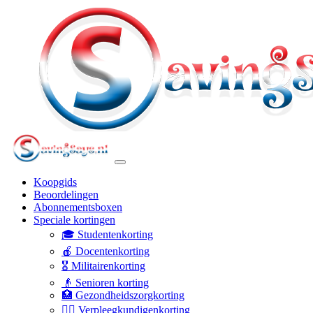
Koopgids
Beoordelingen
Abonnementsboxen
Speciale kortingen
🎓 Studentenkorting
🍎 Docentenkorting
🎖️ Militairenkorting
👴 Senioren korting
🏥 Gezondheidszorgkorting
👩‍⚕️ Verpleegkundigenkorting