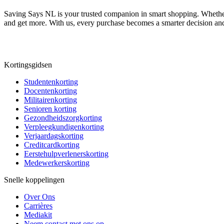
Saving Says NL
is your trusted companion in smart shopping. Whether
and get more. With us, every purchase becomes a smarter decision and
Kortingsgidsen
Studentenkorting
Docentenkorting
Militairenkorting
Senioren korting
Gezondheidszorgkorting
Verpleegkundigenkorting
Verjaardagskorting
Creditcardkorting
Eerstehulpverlenerskorting
Medewerkerskorting
Snelle koppelingen
Over Ons
Carrières
Mediakit
Neem contact met ons op