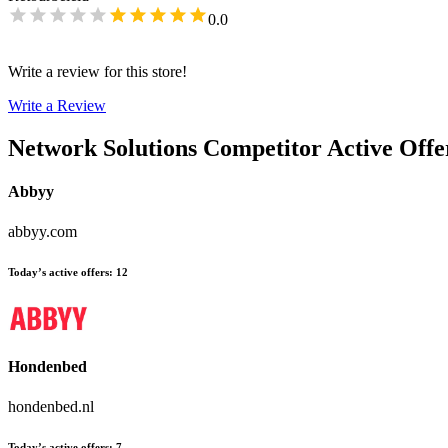
0.0
Write a review for this store!
Write a Review
Network Solutions
Competitor Active Offe
Abbyy
abbyy.com
Today’s active offers
:
12
Hondenbed
hondenbed.nl
Today’s active offers
:
7