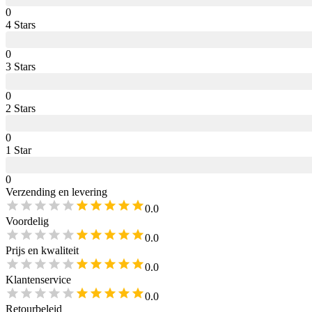
0
4
Star
s
0
3
Star
s
0
2
Star
s
0
1
Star
0
Verzending en levering
0.0
Voordelig
0.0
Prijs en kwaliteit
0.0
Klantenservice
0.0
Retourbeleid