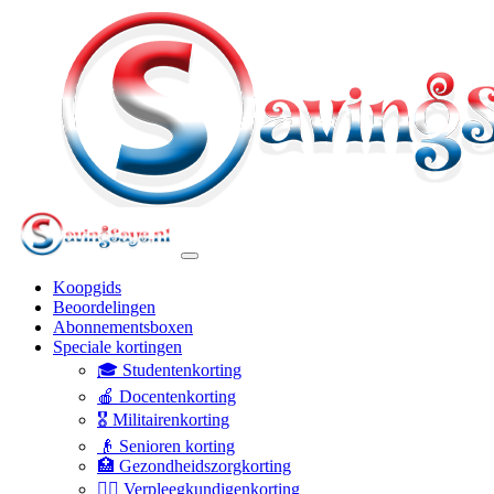
Koopgids
Beoordelingen
Abonnementsboxen
Speciale kortingen
🎓 Studentenkorting
🍎 Docentenkorting
🎖️ Militairenkorting
👴 Senioren korting
🏥 Gezondheidszorgkorting
👩‍⚕️ Verpleegkundigenkorting