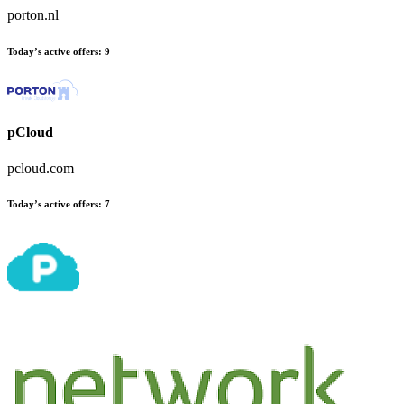
porton.nl
Today’s active offers
:
9
pCloud
pcloud.com
Today’s active offers
:
7